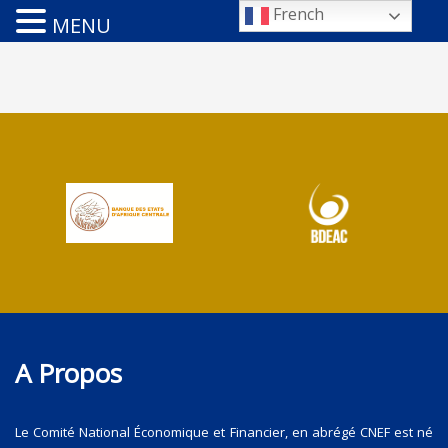
French
MENU
A Propos
Le Comité National Économique et Financier, en abrégé CNEF est né