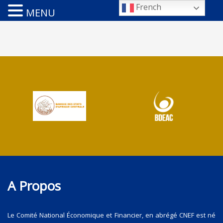
French
MENU
A Propos
Le Comité National Économique et Financier, en abrégé CNEF est né