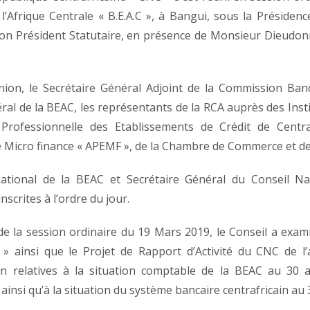
 l’Afrique Centrale « B.E.A.C », à Bangui, sous la Présid
 son Président Statutaire, en présence de Monsieur Dieu
nion, le Secrétaire Général Adjoint de la Commission Ban
al de la BEAC, les représentants de la RCA auprès des Insti
 Professionnelle des Etablissements de Crédit de Centr
e Micro finance « APEMF », de la Chambre de Commerce et de
tional de la BEAC et Secrétaire Général du Conseil Na
nscrites à l’ordre du jour.
de la session ordinaire du 19 Mars 2019, le Conseil a exam
» ainsi que le Projet de Rapport d’Activité du CNC de l’
n relatives à la situation comptable de la BEAC au 30 av
ainsi qu’à la situation du système bancaire centrafricain au 3