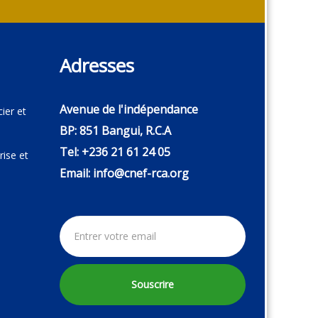
Adresses
Avenue de l'indépendance
ier et
BP: 851 Bangui, R.C.A
Tel: +236 21 61 24 05
ise et
Email: info@cnef-rca.org
Souscrire